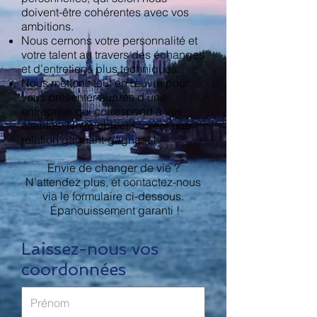
doivent-être cohérentes avec vos
ambitions.
Nous cernons votre personnalité et
votre talent au travers des échanges
et d’entretiens plus techniques.
Nous mettons tout en œuvre pour
vous présenter auprès d’une
entreprise qui correspond à vos
attentes. Notre objectif : créer une
relation gagnant-gagnant !
Envie de changer de vie ?
N’attendez plus, et contactez-nous
via le formulaire ci-dessous.
Épanouissement garanti !
Laissez-nous vos
coordonnées