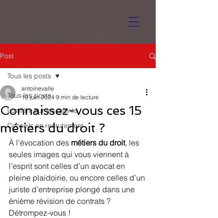
Post
Tous les posts
antoinevalle
Tous les posts
10 juin 2024
9 min de lecture
Connaissez-vous ces 15
Lumière sur les talents
métiers du droit ?
Conseils en recrutement
À l’évocation des 
métiers du droit
, les 
seules images qui vous viennent à 
l’esprit sont celles d’un avocat en 
pleine plaidoirie, ou encore celles d’un 
juriste d’entreprise plongé dans une 
énième révision de contrats ? 
Détrompez-vous !