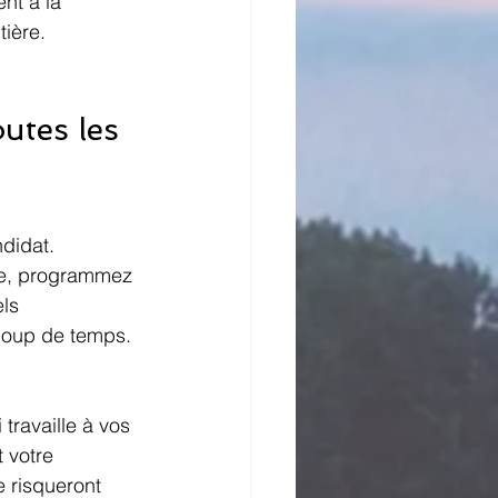
nt à la 
tière.
utes les 
didat. 
le, programmez 
ls 
coup de temps. 
 travaille à vos 
 votre 
e risqueront 