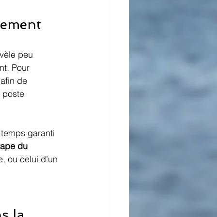
utement
vèle peu 
nt. Pour 
 afin de 
 poste 
 temps garanti 
tape du 
e, ou celui d’un 
s la 