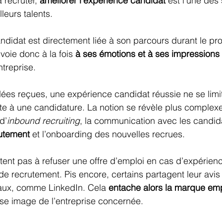
 recruter, 
améliorer l’expérience candidat
 est l’une des
lleurs talents.
ndidat est directement liée à son parcours durant le pr
voie donc à la fois 
à ses émotions et à ses impressions
ntreprise.
ées reçues, une expérience candidat réussie ne se limi
suite à une candidature. La notion se révèle plus complex
d’
inbound recruiting
, la communication avec les candida
utement
 et l’onboarding des nouvelles recrues.
tent pas à refuser une offre d’emploi en cas d’expérie
de recrutement. Pis encore, certains partagent leur avis
iaux, comme LinkedIn. Cela 
entache alors la marque em
se image de l’entreprise concernée.