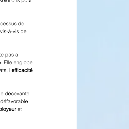
 solutions pour 
ocessus de 
 vis-à-vis de 
te pas à 
e. Elle englobe 
ts, l’
efficacité 
nce décevante 
 défavorable 
ployeur
 et 