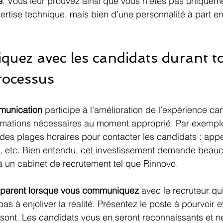
e
. Vous leur prouvez ainsi que vous n’êtes pas uniqueme
rtise technique, mais bien d’une personnalité à part en
uez avec les candidats durant to
rocessus
mmunication
 participe à l’amélioration de l’expérience can
ormations nécessaires au moment approprié. Par exemp
des plages horaires pour contacter les candidats : appe
s, etc. Bien entendu, cet investissement demande beau
à un cabinet de recrutement tel que Rinnovo.
nsparent lorsque vous communiquez 
avec le recruteur qui
s à enjoliver la réalité. Présentez le poste à pourvoir et
s sont. Les candidats vous en seront reconnaissants et n