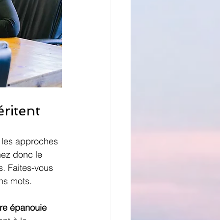
éritent
 les approches 
ez donc le 
s. Faites-vous 
ns mots.
ère épanouie 