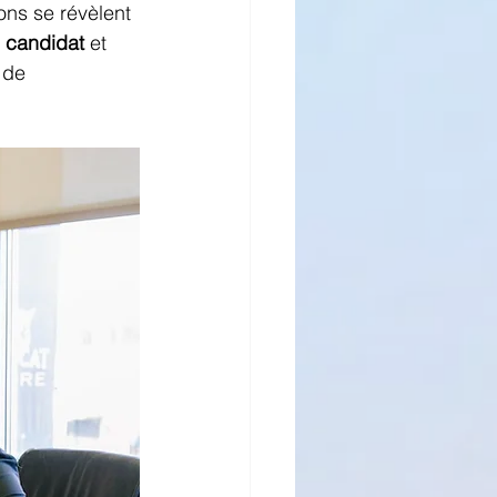
ons se révèlent 
e candidat
 et 
 de 