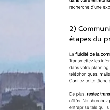
dans votre entrepris
recherche d’une expe
2) Communiq
étapes du p
La 
fluidité de la co
Transmettez les inf
dans votre planning 
téléphoniques, mail
Confiez cette tâche 
De plus, 
restez tra
côtés. Ne cherchez pa
entreprise tels qu’il