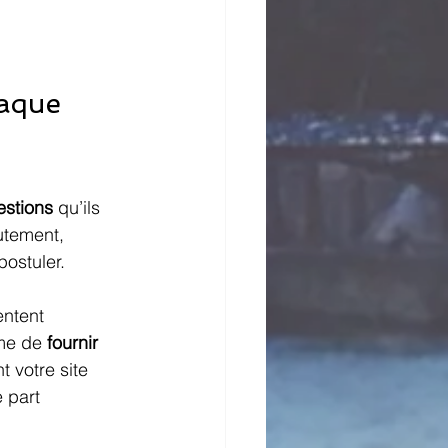
haque 
estions
 qu’ils 
utement, 
ostuler.
entent 
me de 
fournir 
t votre site 
 part 