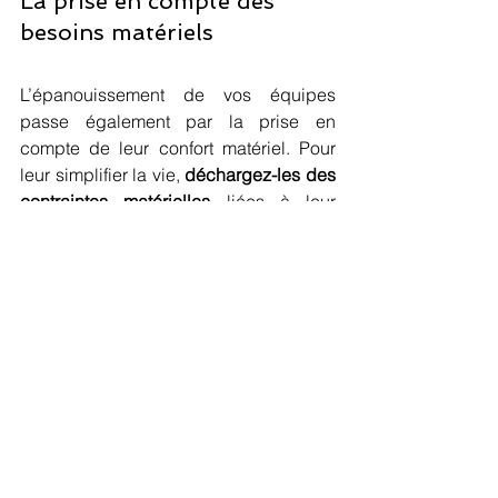
La prise en compte des 
besoins matériels
L’épanouissement de vos équipes 
passe également par la prise en 
compte de leur confort matériel. Pour 
leur simplifier la vie, 
déchargez-les des 
contraintes matérielles
 liées à leur 
emploi. Avant tout, proposez-leur des 
ordinateurs de qualité. Ils ne 
s’arracheront pas les cheveux devant 
leur écran pendant qu’ils travailleront !
Dans votre entreprise, prenez 
également en compte 
la qualité du 
mobilier
. Il existe des fauteuils 
ergonomiques qui favorisent une 
bonne posture et diminuent le mal de 
dos. Les bureaux ergonomiques, quant 