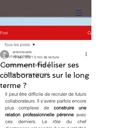
Post
Tous les posts
antoinevalle
Tous les posts
10 déc. 2021
3 min de lecture
Comment fidéliser ses
Lumière sur les talents
collaborateurs sur le long
Conseils en recrutement
terme ?
Il peut être difficile de recruter de futurs 
collaborateurs. Il s’avère parfois encore 
plus complexe de 
construire une 
relation professionnelle pérenne
 avec 
ces derniers. Le rôle du chef 