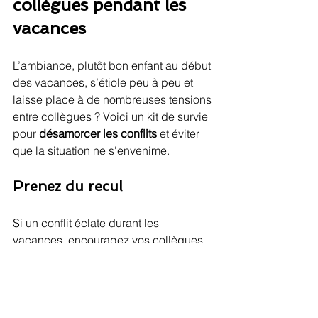
collègues pendant les 
vacances
L’ambiance, plutôt bon enfant au début 
des vacances, s’étiole peu à peu et 
laisse place à de nombreuses tensions 
entre collègues ? Voici un kit de survie 
pour 
désamorcer les conflits
 et éviter 
que la situation ne s'envenime.
Prenez du recul
Si un conflit éclate durant les 
vacances, encouragez vos collègues 
à prendre du recul et à 
se calmer avant 
de tenter de résoudre le problème
. 
Une pause peut être salvatrice et éviter 
que la situation ne dérape. Chacun a 