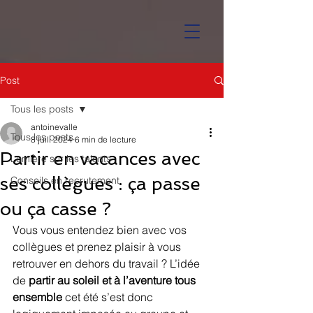
Post
Tous les posts
antoinevalle
Tous les posts
8 juil. 2024
6 min de lecture
Partir en vacances avec
Lumière sur les talents
ses collègues : ça passe
Conseils en recrutement
ou ça casse ?
Vous vous entendez bien avec vos 
collègues et prenez plaisir à vous 
retrouver en dehors du travail ? L’idée 
de 
partir au soleil et à l’aventure tous 
ensemble
 cet été s’est donc 