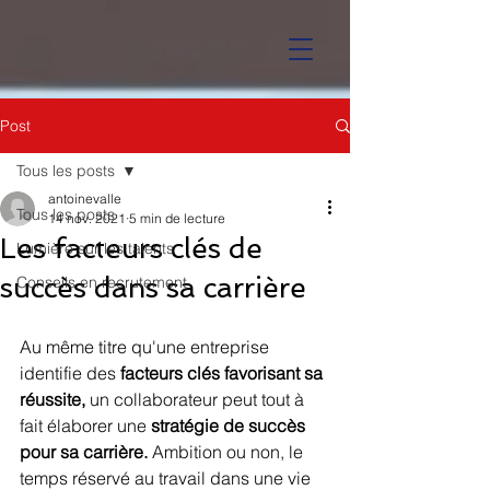
Post
Tous les posts
antoinevalle
Tous les posts
14 nov. 2021
5 min de lecture
Les facteurs clés de
Lumière sur les talents
succès dans sa carrière
Conseils en recrutement
Au même titre qu'une entreprise 
identifie des
 facteurs clés favorisant sa 
réussite, 
un collaborateur peut tout à 
fait élaborer une
 stratégie de succès 
pour sa carrière. 
Ambition ou non, le 
temps réservé au travail dans une vie 