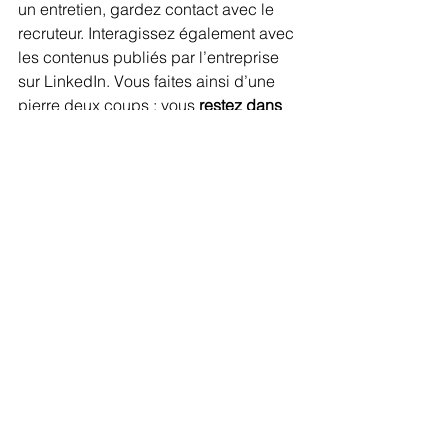
un entretien, gardez contact avec le 
recruteur. Interagissez également avec 
les contenus publiés par l’entreprise 
sur LinkedIn. Vous faites ainsi d’une 
pierre deux coups : vous 
restez dans 
son radar
 tout en rappelant votre 
intérêt. Mieux encore, si un membre de 
votre réseau peut vous recommander 
en interne, cela donnera plus de poids 
à votre candidature.
6 - Préparez votre futur 
entretien d’embauche
Lorsque vous postulez à nouveau, la 
préparation de l’entretien
 est d’autant 
plus importante, que vous ayez déjà 
passé un entretien ou non pour un 