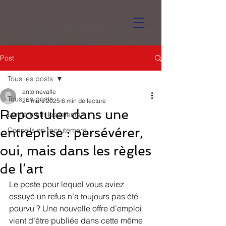
Post
Tous les posts
antoinevalle
Tous les posts
24 mars 2025
6 min de lecture
Repostuler dans une
Lumière sur les talents
entreprise : persévérer,
Conseils en recrutement
oui, mais dans les règles
de l’art
Le poste pour lequel vous aviez 
essuyé un refus n’a toujours pas été 
pourvu ? Une nouvelle offre d’emploi 
vient d’être publiée dans cette même 