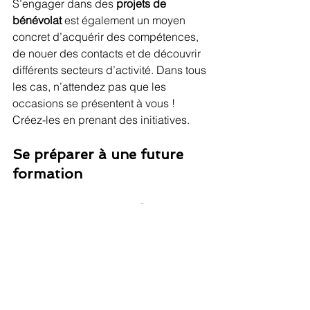
S’engager dans des 
projets de 
bénévolat
 est également un moyen 
concret d’acquérir des compétences, 
de nouer des contacts et de découvrir 
différents secteurs d’activité. Dans tous 
les cas, n’attendez pas que les 
occasions se présentent à vous ! 
Créez-les en prenant des initiatives.
Se préparer à une future 
formation
Si vous êtes lycéen, 
peaufinez votre 
projet d’orientation
 dans 
l’enseignement supérieur. Définissez 
les filières qui correspondent à vos 
objectifs de carrière. Profitez des 
portes ouvertes pour visiter les 
établissements proposant la formation 