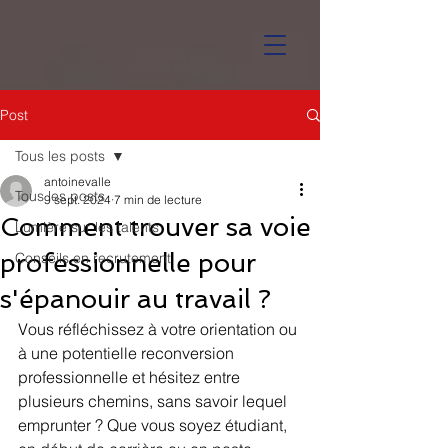
Post
Tous les posts
antoinevalle
Tous les posts
9 sept. 2024
7 min de lecture
Comment trouver sa voie
Lumière sur les talents
professionnelle pour
Conseils en recrutement
s'épanouir au travail ?
Vous réfléchissez à votre orientation ou 
à une potentielle reconversion 
professionnelle et hésitez entre 
plusieurs chemins, sans savoir lequel 
emprunter ? Que vous soyez étudiant, 