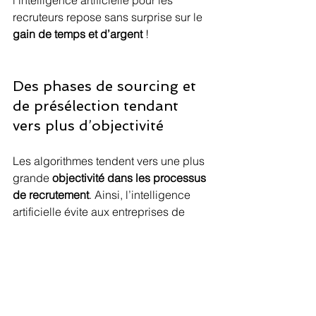
l’intelligence artificielle pour les 
recruteurs repose sans surprise sur le 
gain de temps et d’argent
 !
Des phases de sourcing et 
de présélection tendant 
vers plus d’objectivité
Les algorithmes tendent vers une plus 
grande 
objectivité dans les processus 
de recrutement
. Ainsi, l’intelligence 
artificielle évite aux entreprises de 
passer à côté de certains profils. 
Suivre un algorithme en se détachant 
de ses biais cognitifs dans les phases 
de sourcing et de présélection : il 
s’agit là d’une méthodologie efficace 
pour construire les 
conditions d’un 