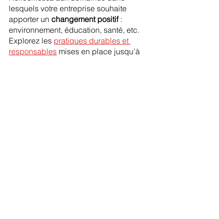
lesquels votre entreprise souhaite 
apporter un 
changement positif
 : 
environnement, éducation, santé, etc. 
Explorez les 
pratiques durables et 
responsables
 mises en place jusqu’à 
présent.
Comment votre société gère-t-elle les 
enjeux environnementaux et éthiques
 ? 
Penchez-vous sur son impact 
économique. Crée-t-elle des emplois 
de qualité ? Soutient-elle l’innovation et 
la croissance économique dans son 
secteur ? Définissez ensuite des 
objectifs pour mesurer cet impact.
4 - Son Ikigaï est-il aligné 
à celui de ses parties 
prenantes ?
Prenez en compte toutes les parties 