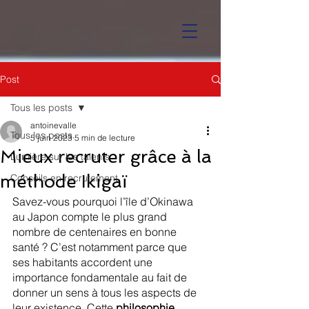
Post
Tous les posts
antoinevalle
Tous les posts
5 juin 2023
5 min de lecture
Mieux recruter grâce à la
Lumière sur les talents
méthode Ikigaï
Conseils en recrutement
Savez-vous pourquoi l’île d’Okinawa 
au Japon compte le plus grand 
nombre de centenaires en bonne 
santé ? C’est notamment parce que 
ses habitants accordent une 
importance fondamentale au fait de 
donner un sens à tous les aspects de 
leur existence. Cette 
philosophie 